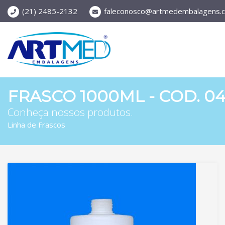
(21) 2485-2132
faleconosco@artmedembalagens.c
FRASCO 1000ML - COD. 04
Conheça nossos produtos.
Linha de Frascos