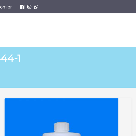
om.br
44-1