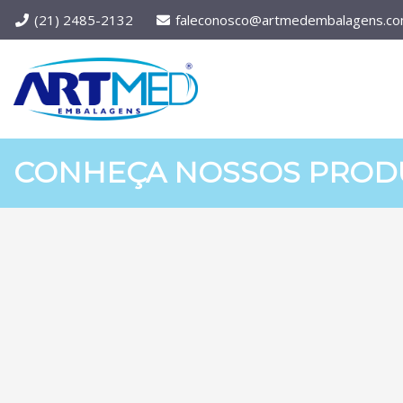
(21) 2485-2132
faleconosco@artmedembalagens.co
CONHEÇA NOSSOS PROD