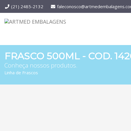
(21) 2485-2132
faleconosco@artmedembalagens.co
FRASCO 500ML - COD. 142
Conheça nossos produtos.
Linha de Frascos