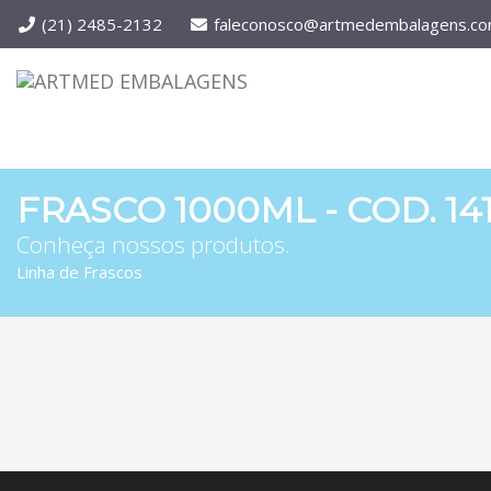
(21) 2485-2132
faleconosco@artmedembalagens.co
FRASCO 1000ML - COD. 14
Conheça nossos produtos.
Linha de Frascos