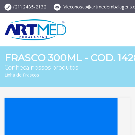
(21) 2485-2132
faleconosco@artmedembalagens.c
FRASCO 300ML - COD. 142
Conheça nossos produtos.
Linha de Frascos