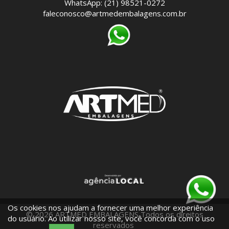
WhatsApp: (21) 98521-0272
faleconosco@artmedembalagens.com.br
Os cookies nos ajudam a fornecer uma melhor experiência
© 2026 ARTMED EMBALAGENS Todos os direitos
do usuário. Ao utilizar nosso site, você concorda com o uso
reservados