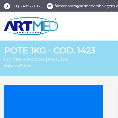
(21) 2485-2132
faleconosco@artmedembalagens.c
POTE 1KG - COD. 1423
Conheça nossos produtos.
Linha de Potes